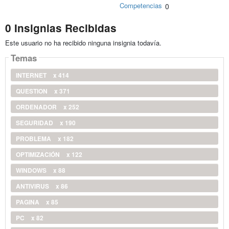
Competencias
0
0 Insignias Recibidas
Este usuario no ha recibido ninguna insignia todavía.
Temas
INTERNET
x 414
QUESTION
x 371
ORDENADOR
x 252
SEGURIDAD
x 190
PROBLEMA
x 182
OPTIMIZACIÓN
x 122
WINDOWS
x 88
ANTIVIRUS
x 86
PAGINA
x 85
PC
x 82