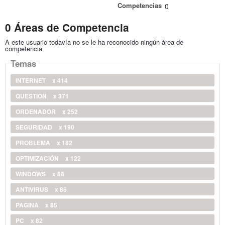
Competencias
0
0 Áreas de Competencia
A este usuario todavía no se le ha reconocido ningún área de
competencia
Temas
INTERNET
x 414
QUESTION
x 371
ORDENADOR
x 252
SEGURIDAD
x 190
PROBLEMA
x 182
OPTIMIZACIÓN
x 122
WINDOWS
x 88
ANTIVIRUS
x 86
PAGINA
x 85
PC
x 82