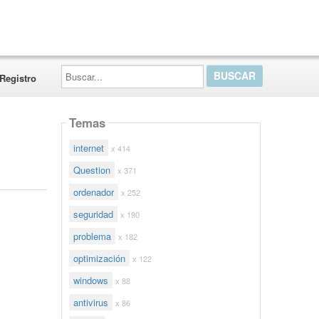
Buscar...
Registro
Temas
internet
x 414
Question
x 371
ordenador
x 252
seguridad
x 190
problema
x 182
optimización
x 122
windows
x 88
antivirus
x 86