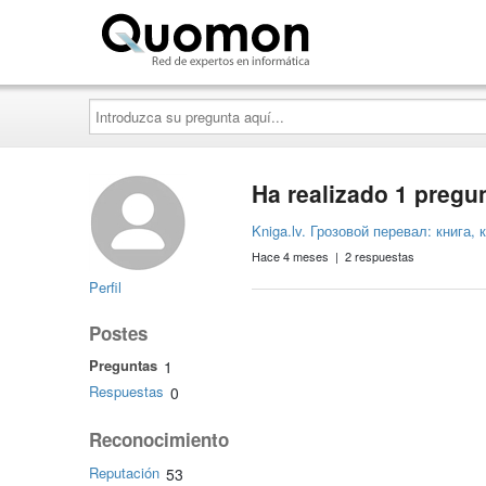
Quomon.es
Introduzca
su
pregunta
aquí...
Ha realizado 1 pregu
Kniga.lv. Грозовой перевал: книга,
Hace 4 meses | 2 respuestas
Perfil
Postes
Preguntas
1
Respuestas
0
Reconocimiento
Reputación
53