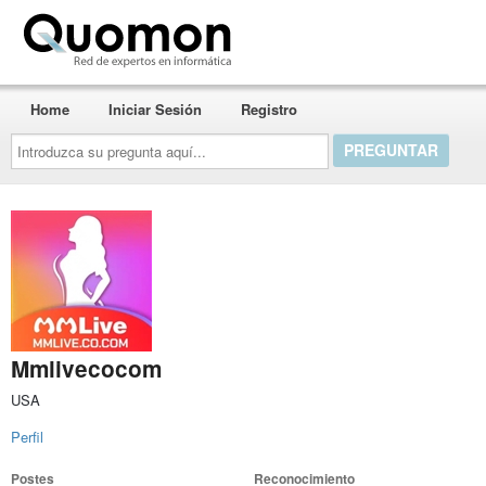
Quomon.es
Home
Iniciar Sesión
Registro
Introduzca
su
pregunta
aquí...
Mmlivecocom
USA
Perfil
Postes
Reconocimiento