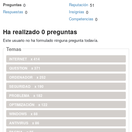
Preguntas
Reputación
0
51
Respuestas
Insignias
0
0
Competencias
0
Ha realizado 0 preguntas
Este usuario no ha formulado ninguna pregunta todavía.
Temas
INTERNET
x 414
QUESTION
x 371
ORDENADOR
x 252
SEGURIDAD
x 190
PROBLEMA
x 182
OPTIMIZACIÓN
x 122
WINDOWS
x 88
ANTIVIRUS
x 86