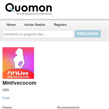
Quomon.es
Home
Iniciar Sesión
Registro
Introduzca
su
pregunta
aquí...
Mmlivecocom
USA
Perfil
Postes
Reconocimiento