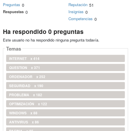
Preguntas
Reputación
0
51
Respuestas
Insignias
0
0
Competencias
0
Ha respondido 0 preguntas
Este usuario no ha respondido ninguna pregunta todavía.
Temas
INTERNET
x 414
QUESTION
x 371
ORDENADOR
x 252
SEGURIDAD
x 190
PROBLEMA
x 182
OPTIMIZACIÓN
x 122
WINDOWS
x 88
ANTIVIRUS
x 86