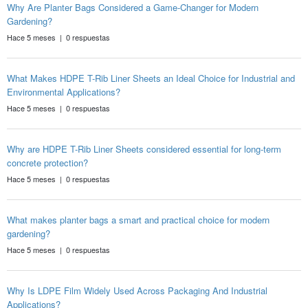
Why Are Planter Bags Considered a Game-Changer for Modern
Gardening?
Hace 5 meses | 0 respuestas
What Makes HDPE T-Rib Liner Sheets an Ideal Choice for Industrial and
Environmental Applications?
Hace 5 meses | 0 respuestas
Why are HDPE T-Rib Liner Sheets considered essential for long-term
concrete protection?
Hace 5 meses | 0 respuestas
What makes planter bags a smart and practical choice for modern
gardening?
Hace 5 meses | 0 respuestas
Why Is LDPE Film Widely Used Across Packaging And Industrial
Applications?