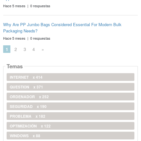
Hace 5 meses | 0 respuestas
Why Are PP Jumbo Bags Considered Essential For Modern Bulk
Packaging Needs?
Hace 5 meses | 0 respuestas
1
2
3
4
»
Temas
INTERNET
x 414
QUESTION
x 371
ORDENADOR
x 252
SEGURIDAD
x 190
PROBLEMA
x 182
OPTIMIZACIÓN
x 122
WINDOWS
x 88