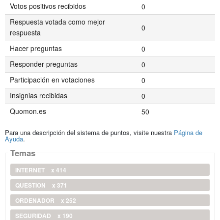
Votos positivos recibidos
0
Respuesta votada como mejor
0
respuesta
Hacer preguntas
0
Responder preguntas
0
Participación en votaciones
0
Insignias recibidas
0
Quomon.es
50
Para una descripción del sistema de puntos, visite nuestra
Página de
Ayuda
.
Temas
INTERNET
x 414
QUESTION
x 371
ORDENADOR
x 252
SEGURIDAD
x 190