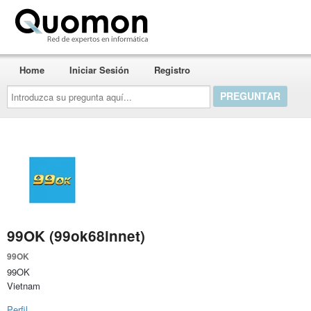
Quomon.es
Home
Iniciar Sesión
Registro
Introduzca
su
pregunta
aquí...
99OK (99ok68innet)
99OK
99OK
Vietnam
Perfil