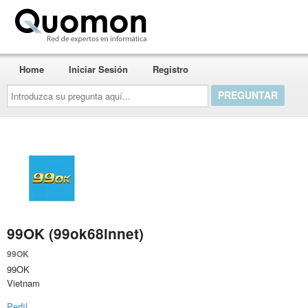
Quomon.es
Home
Iniciar Sesión
Registro
Introduzca
su
pregunta
aquí...
99OK (99ok68innet)
99OK
99OK
Vietnam
Perfil