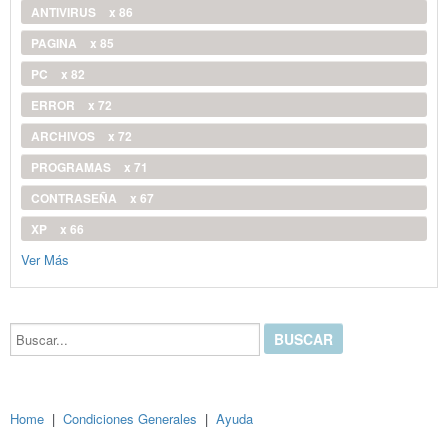
ANTIVIRUS
x 86
PAGINA
x 85
PC
x 82
ERROR
x 72
ARCHIVOS
x 72
PROGRAMAS
x 71
CONTRASEÑA
x 67
XP
x 66
Ver Más
Buscar...
Home
|
Condiciones Generales
|
Ayuda