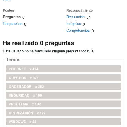
Postes
Reconocimiento
Preguntas
Reputación
0
51
Respuestas
Insignias
0
0
Competencias
0
Ha realizado 0 preguntas
Este usuario no ha formulado ninguna pregunta todavía.
Temas
INTERNET
x 414
QUESTION
x 371
ORDENADOR
x 252
SEGURIDAD
x 190
PROBLEMA
x 182
OPTIMIZACIÓN
x 122
WINDOWS
x 88