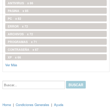
ANTIVIRUS
x 86
PAGINA
x 85
PC
x 82
ERROR
x 72
ARCHIVOS
x 72
PROGRAMAS
x 71
CONTRASEÑA
x 67
XP
x 66
Ver Más
Buscar...
Home
|
Condiciones Generales
|
Ayuda