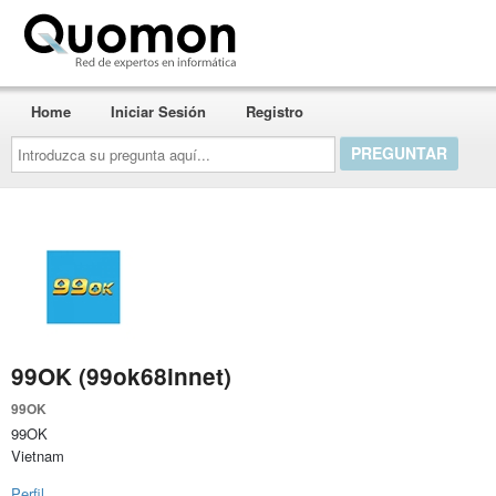
Quomon.es
Home
Iniciar Sesión
Registro
Introduzca
su
pregunta
aquí...
99OK (99ok68innet)
99OK
99OK
Vietnam
Perfil