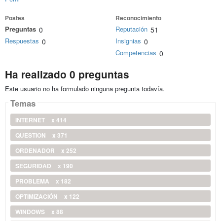
Postes
Reconocimiento
Preguntas
Reputación
0
51
Respuestas
Insignias
0
0
Competencias
0
Ha realizado 0 preguntas
Este usuario no ha formulado ninguna pregunta todavía.
Temas
INTERNET
x 414
QUESTION
x 371
ORDENADOR
x 252
SEGURIDAD
x 190
PROBLEMA
x 182
OPTIMIZACIÓN
x 122
WINDOWS
x 88