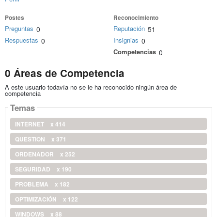
Postes
Reconocimiento
Preguntas
Reputación
0
51
Respuestas
Insignias
0
0
Competencias
0
0 Áreas de Competencia
A este usuario todavía no se le ha reconocido ningún área de
competencia
Temas
INTERNET
x 414
QUESTION
x 371
ORDENADOR
x 252
SEGURIDAD
x 190
PROBLEMA
x 182
OPTIMIZACIÓN
x 122
WINDOWS
x 88