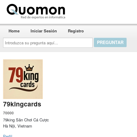
Quomon.es
Home
Iniciar Sesión
Registro
Introduzca
su
pregunta
aquí...
79kingcards
70000
79king Sân Chơi Cá Cược
Hà Nội, Vietnam
Perfil