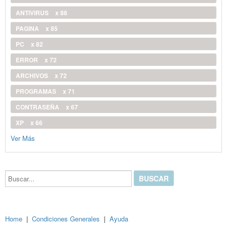
ANTIVIRUS
x 86
PAGINA
x 85
PC
x 82
ERROR
x 72
ARCHIVOS
x 72
PROGRAMAS
x 71
CONTRASEÑA
x 67
XP
x 66
Ver Más
Buscar...
Home
|
Condiciones Generales
|
Ayuda