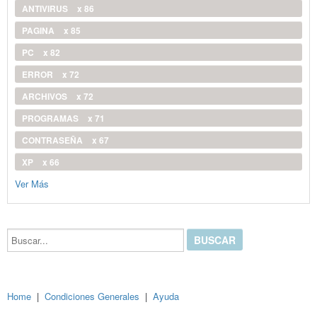
ANTIVIRUS
x 86
PAGINA
x 85
PC
x 82
ERROR
x 72
ARCHIVOS
x 72
PROGRAMAS
x 71
CONTRASEÑA
x 67
XP
x 66
Ver Más
Buscar...
Home
|
Condiciones Generales
|
Ayuda