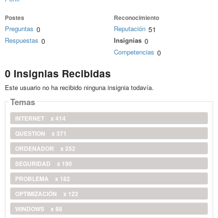
Postes
Reconocimiento
Preguntas
Reputación
0
51
Respuestas
Insignias
0
0
Competencias
0
0 Insignias Recibidas
Este usuario no ha recibido ninguna insignia todavía.
Temas
INTERNET
x 414
QUESTION
x 371
ORDENADOR
x 252
SEGURIDAD
x 190
PROBLEMA
x 182
OPTIMIZACIÓN
x 122
WINDOWS
x 88