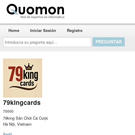
Quomon.es
Home
Iniciar Sesión
Registro
Introduzca
su
pregunta
aquí...
79kingcards
70000
79king Sân Chơi Cá Cược
Hà Nội, Vietnam
Perfil