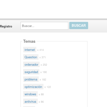
Buscar...
Registro
Temas
internet
x 414
Question
x 371
ordenador
x 252
seguridad
x 190
problema
x 182
optimización
x 122
windows
x 88
antivirus
x 86