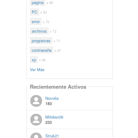
pagina
x 85
PC
x 82
error
x 72
archivos
x 72
programas
x 71
contraseña
x 67
xp
x 66
Ver Más
Recientemente Activos
Novolla
183
Milidian09
233
Struk21