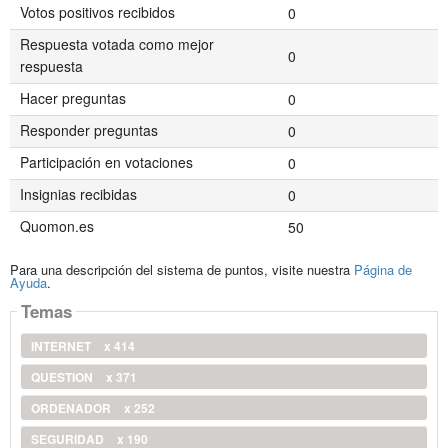
Votos positivos recibidos
0
Respuesta votada como mejor
0
respuesta
Hacer preguntas
0
Responder preguntas
0
Participación en votaciones
0
Insignias recibidas
0
Quomon.es
50
Para una descripción del sistema de puntos, visite nuestra
Página de
Ayuda
.
Temas
INTERNET
x 414
QUESTION
x 371
ORDENADOR
x 252
SEGURIDAD
x 190