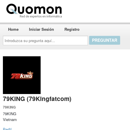
Quomon.es
Home
Iniciar Sesión
Registro
Introduzca
su
pregunta
aquí...
79KING (79Kingfatcom)
79KING
79KING
Vietnam
Perfil