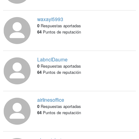
waxayi5993
0
Respuestas aportadas
64
Puntos de reputación
LabnclDaume
0
Respuestas aportadas
64
Puntos de reputación
airlinesoffice
0
Respuestas aportadas
64
Puntos de reputación