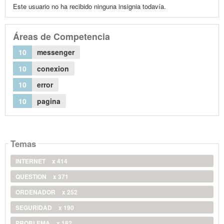
Este usuario no ha recibido ninguna insignia todavía.
Áreas de Competencia
10
messenger
10
conexion
10
error
10
pagina
Temas
INTERNET
x 414
QUESTION
x 371
ORDENADOR
x 252
SEGURIDAD
x 190
PROBLEMA
x 182