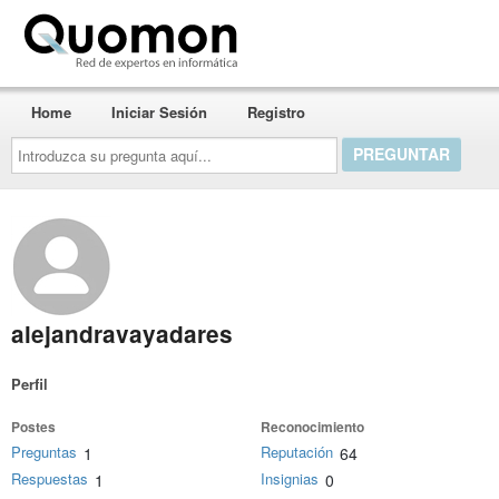
Quomon.es
Home
Iniciar Sesión
Registro
Introduzca
su
pregunta
aquí...
alejandravayadares
Perfil
Postes
Reconocimiento
Preguntas
Reputación
1
64
Respuestas
Insignias
1
0