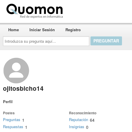
Quomon.es
Home
Iniciar Sesión
Registro
Introduzca
su
pregunta
aquí...
ojitosbicho14
Perfil
Postes
Reconocimiento
Preguntas
Reputación
1
64
Respuestas
Insignias
1
0