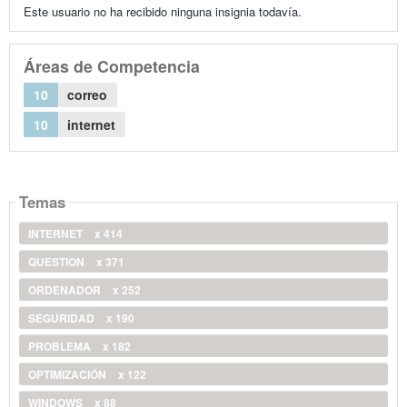
Este usuario no ha recibido ninguna insignia todavía.
Áreas de Competencia
10
correo
10
internet
Temas
INTERNET
x 414
QUESTION
x 371
ORDENADOR
x 252
SEGURIDAD
x 190
PROBLEMA
x 182
OPTIMIZACIÓN
x 122
WINDOWS
x 88