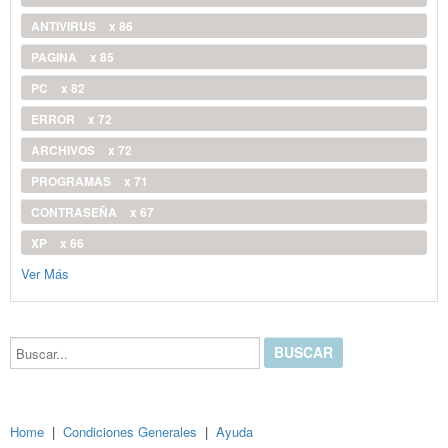
ANTIVIRUS
x 86
PAGINA
x 85
PC
x 82
ERROR
x 72
ARCHIVOS
x 72
PROGRAMAS
x 71
CONTRASEÑA
x 67
XP
x 66
Ver Más
Buscar...
Home
|
Condiciones Generales
|
Ayuda