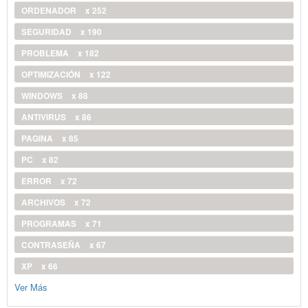
ORDENADOR
x 252
SEGURIDAD
x 190
PROBLEMA
x 182
OPTIMIZACIÓN
x 122
WINDOWS
x 88
ANTIVIRUS
x 86
PAGINA
x 85
PC
x 82
ERROR
x 72
ARCHIVOS
x 72
PROGRAMAS
x 71
CONTRASEÑA
x 67
XP
x 66
Ver Más