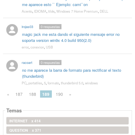
me aparece esto `` Ejemplo: cami``on
Acento
,
IDIOMA
,
tilde
,
Windows 7 Home Premium
,
DELL
lrojas03
0
respuestas
magic jack me esta dando el siguiente mensaje error no
soporta version win9x 4.0 build 950(2.0)
error
,
conexion
,
USB
racoart
0
respuestas
no me aparece la barra de formato para rectificar el texto
(thunderbird)
PC
,
portatiles
,
5
,
formato
,
thunderbird 5.0
,
windows
«
187
188
189
190
»
Temas
INTERNET
x 414
QUESTION
x 371