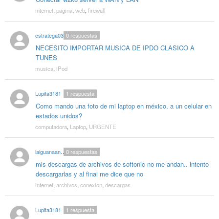
internet
,
pagina
,
web
,
firewall
estratega03
0
respuestas
NECESITO IMPORTAR MUSICA DE IPDO CLASICO A
TUNES
musica
,
iPod
Lupita3181
1
respuesta
Como mando una foto de mi laptop en méxico, a un celular en
estados unidos?
computadora
,
Laptop
,
URGENTE
laiguanaandres
0
respuestas
mis descargas de archivos de softonic no me andan.. intento
descargarlas y al final me dice que no
internet
,
archivos
,
conexion
,
descargas
Lupita3181
1
respuesta