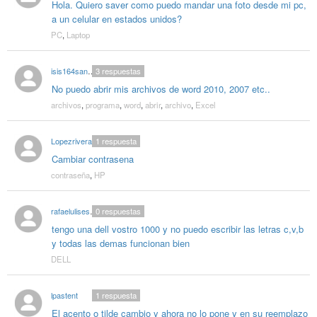
Hola. Quiero saver como puedo mandar una foto desde mi pc,
a un celular en estados unidos?
PC
,
Laptop
isis164sanchez
3
respuestas
No puedo abrir mis archivos de word 2010, 2007 etc..
archivos
,
programa
,
word
,
abrir
,
archivo
,
Excel
Lopezriveras
1
respuesta
Cambiar contrasena
contraseña
,
HP
rafaelulises2312
0
respuestas
tengo una dell vostro 1000 y no puedo escribir las letras c,v,b
y todas las demas funcionan bien
DELL
lpastent
1
respuesta
El acento o tilde cambio y ahora no lo pone y en su reemplazo