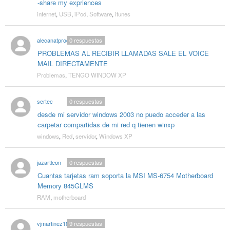
-share my expriences
internet
,
USB
,
iPod
,
Software
,
itunes
alecanatprod
0
respuestas
PROBLEMAS AL RECIBIR LLAMADAS SALE EL VOICE
MAIL DIRECTAMENTE
Problemas
,
TENGO WINDOW XP
sertec
0
respuestas
desde mi servidor windows 2003 no puedo acceder a las
carpetar compartidas de mi red q tienen winxp
windows
,
Red
,
servidor
,
Windows XP
jazartleon
0
respuestas
Cuantas tarjetas ram soporta la MSI MS-6754 Motherboard
Memory 845GLMS
RAM
,
motherboard
vjmartinez18
9
respuestas