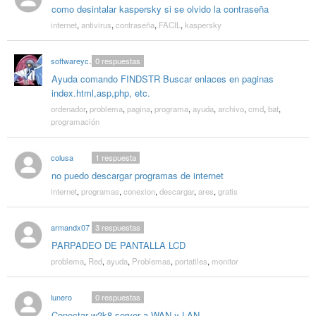
como desintalar kaspersky si se olvido la contraseña
internet
,
antivirus
,
contraseña
,
FACIL
,
kaspersky
softwareycomputo
0
respuestas
Ayuda comando FINDSTR Buscar enlaces en paginas
index.html,asp,php, etc.
ordenador
,
problema
,
pagina
,
programa
,
ayuda
,
archivo
,
cmd
,
bat
,
programación
colusa
1
respuesta
no puedo descargar programas de internet
internet
,
programas
,
conexion
,
descargar
,
ares
,
gratis
armandx07
3
respuestas
PARPADEO DE PANTALLA LCD
problema
,
Red
,
ayuda
,
Problemas
,
portatiles
,
monitor
lunero
0
respuestas
Conectar w2k8 server a WAN y LAN