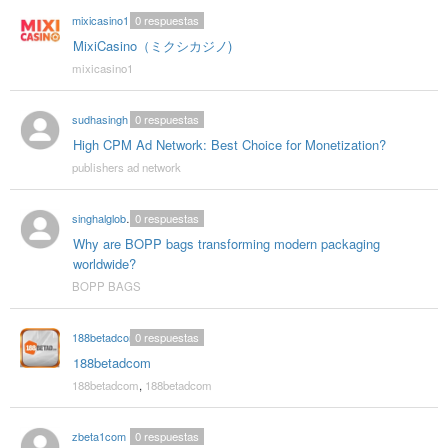
mixicasino1
0
respuestas
MixiCasino（ミクシカジノ)
mixicasino1
sudhasingh
0
respuestas
High CPM Ad Network: Best Choice for Monetization?
publishers ad network
singhalglobal78
0
respuestas
Why are BOPP bags transforming modern packaging
worldwide?
BOPP BAGS
188betadcom
0
respuestas
188betadcom
188betadcom
,
188betadcom
zbeta1com
0
respuestas