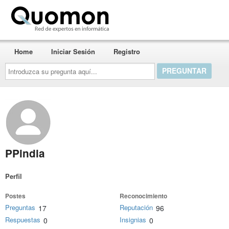
Quomon.es
Home
Iniciar Sesión
Registro
Introduzca
su
pregunta
aquí...
PPindia
Perfil
Postes
Reconocimiento
Preguntas
Reputación
17
96
Respuestas
Insignias
0
0