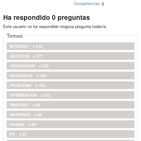
Competencias
0
Ha respondido 0 preguntas
Este usuario no ha respondido ninguna pregunta todavía.
Temas
INTERNET
x 414
QUESTION
x 371
ORDENADOR
x 252
SEGURIDAD
x 190
PROBLEMA
x 182
OPTIMIZACIÓN
x 122
WINDOWS
x 88
ANTIVIRUS
x 86
PAGINA
x 85
PC
x 82