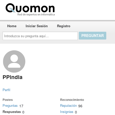
Quomon.es
Home
Iniciar Sesión
Registro
Introduzca
su
pregunta
aquí...
PPindia
Perfil
Postes
Reconocimiento
Preguntas
Reputación
17
96
Respuestas
Insignias
0
0