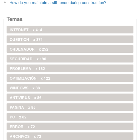
How do you maintain a silt fence during construction?
Temas
INTERNET
x 414
QUESTION
x 371
ORDENADOR
x 252
SEGURIDAD
x 190
PROBLEMA
x 182
OPTIMIZACIÓN
x 122
WINDOWS
x 88
ANTIVIRUS
x 86
PAGINA
x 85
PC
x 82
ERROR
x 72
ARCHIVOS
x 72