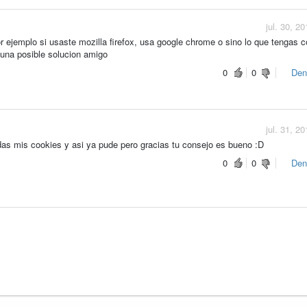
jul. 30, 2
r ejemplo si usaste mozilla firefox, usa google chrome o sino lo que tengas c
 una posible solucion amigo
0
0
Den
jul. 31, 2
das mis cookies y asi ya pude pero gracias tu consejo es bueno :D
0
0
Den