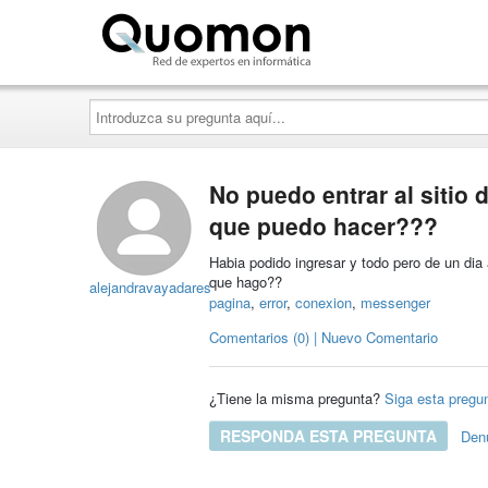
Quomon.es
Introduzca
su
pregunta
aquí...
No puedo entrar al siti
que puedo hacer???
Habia podido ingresar y todo pero de u
que hago??
alejandravayadares
pagina
,
error
,
conexion
,
messenger
Comentarios (0) | Nuevo Comentario
¿Tiene la misma pregunta?
Siga esta pregu
RESPONDA ESTA PREGUNTA
Den