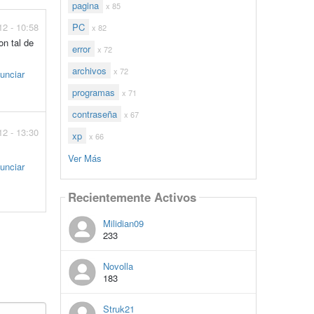
pagina
x 85
012 - 10:58
PC
x 82
on tal de
error
x 72
archivos
x 72
unciar
programas
x 71
contraseña
x 67
012 - 13:30
xp
x 66
Ver Más
unciar
Recientemente Activos
Milidian09
233
Novolla
183
Struk21