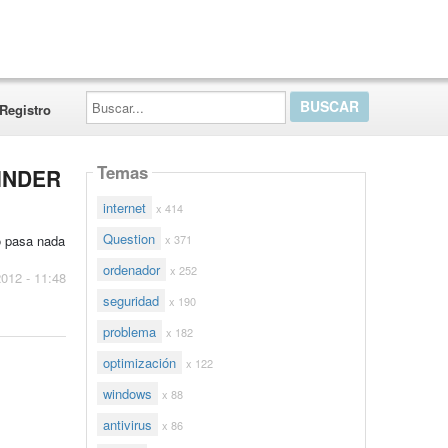
Buscar...
Registro
Temas
FINDER
internet
x 414
Question
x 371
 pasa nada
ordenador
x 252
 2012 - 11:48
seguridad
x 190
problema
x 182
optimización
x 122
windows
x 88
antivirus
x 86