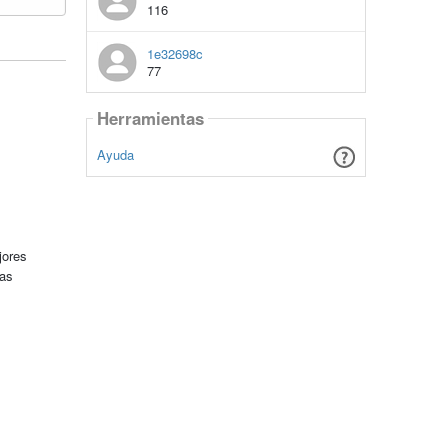
116
1e32698c
77
Herramientas
Ayuda
jores
tas