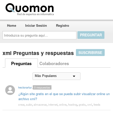
Quomon.es
Home
Iniciar Sesión
Registro
Introduzca
su
pregunta
aquí...
xml Preguntas y respuestas
SUSCRIBIRSE
Preguntas
Colaboradores
hectorarturoazuz
0
respuestas
¿Algùn site gratis en el que se pueda subir visualizar online un
archivo xml?
crear
,
subir
,
almacenar
,
internet
,
online
,
hosting
,
gratis
,
xml
,
feeds