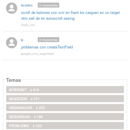
lacalaka
2
respuestas
scroll de botones con xml en flash ke carguen en un target
otro swf de en autoscroll easing
flash
,
xml
jp
0
respuestas
problemas con createTextField
google
,
xml
,
seguridad
Temas
INTERNET
x 414
QUESTION
x 371
ORDENADOR
x 252
SEGURIDAD
x 190
PROBLEMA
x 182