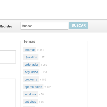
Buscar...
Registro
Temas
internet
x 414
Question
x 371
ordenador
x 252
seguridad
x 190
problema
x 182
optimización
x 122
windows
x 88
antivirus
x 86