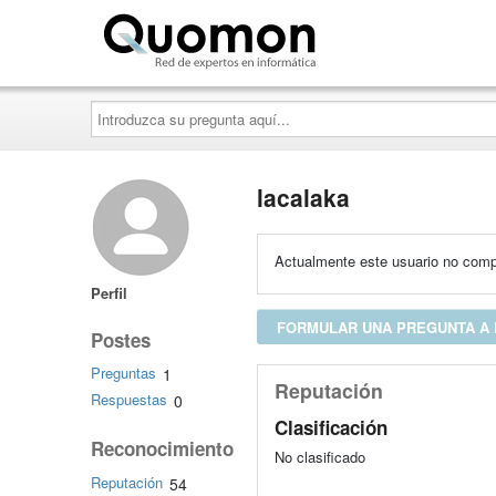
Quomon.es
Introduzca
su
pregunta
aquí...
lacalaka
Actualmente este usuario no compa
Perfil
FORMULAR UNA PREGUNTA A
Postes
Preguntas
1
Reputación
Respuestas
0
Clasificación
Reconocimiento
No clasificado
Reputación
54