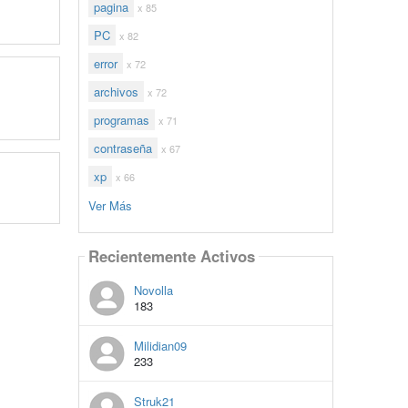
pagina
x 85
PC
x 82
error
x 72
archivos
x 72
programas
x 71
contraseña
x 67
xp
x 66
Ver Más
Recientemente Activos
Novolla
183
Milidian09
233
Struk21