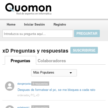
Quomon.es
Home
Iniciar Sesión
Registro
Introduzca
su
pregunta
aquí...
xD Preguntas y respuestas
SUSCRIBIRSE
Preguntas
Colaboradores
dangerpoison
9
respuestas
Despues de formatear el pc, se me bloquea a cada rato
ordenador
,
PC
,
xD
estebanicl
0
respuestas