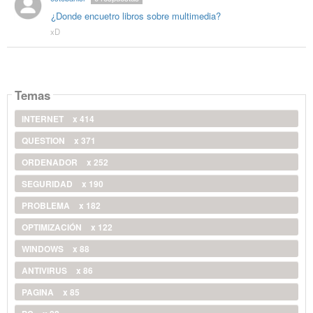
¿Donde encuetro libros sobre multimedia?
xD
Temas
INTERNET
x 414
QUESTION
x 371
ORDENADOR
x 252
SEGURIDAD
x 190
PROBLEMA
x 182
OPTIMIZACIÓN
x 122
WINDOWS
x 88
ANTIVIRUS
x 86
PAGINA
x 85