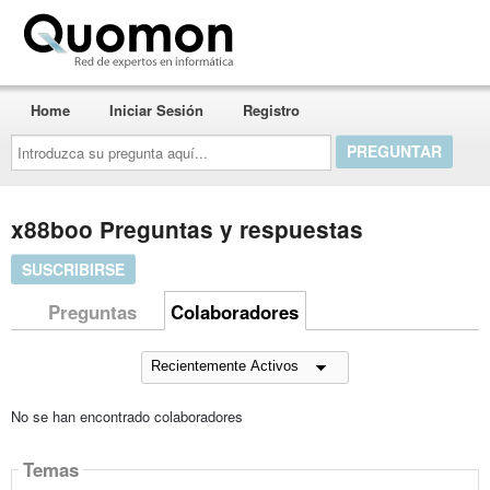
Quomon.es
Home
Iniciar Sesión
Registro
Introduzca
su
pregunta
aquí...
x88boo Preguntas y respuestas
SUSCRIBIRSE
Preguntas
Colaboradores
No se han encontrado colaboradores
Temas