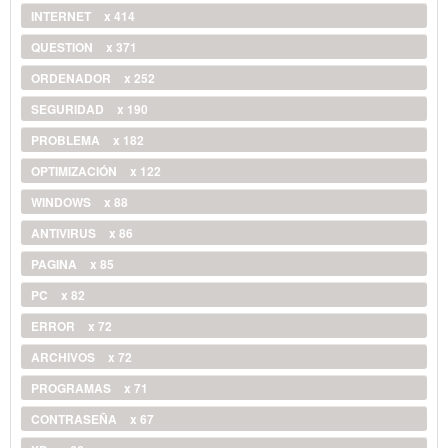
INTERNET
x 414
QUESTION
x 371
ORDENADOR
x 252
SEGURIDAD
x 190
PROBLEMA
x 182
OPTIMIZACIÓN
x 122
WINDOWS
x 88
ANTIVIRUS
x 86
PAGINA
x 85
PC
x 82
ERROR
x 72
ARCHIVOS
x 72
PROGRAMAS
x 71
CONTRASEÑA
x 67