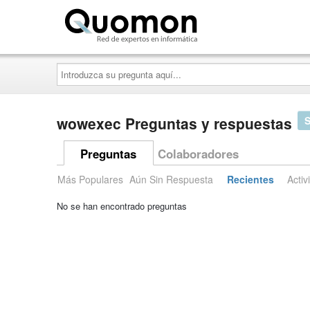
Quomon.es
Introduzca
su
pregunta
aquí...
wowexec Preguntas y respuestas
Preguntas
Colaboradores
Más Populares
Aún Sin Respuesta
Recientes
Activ
No se han encontrado preguntas