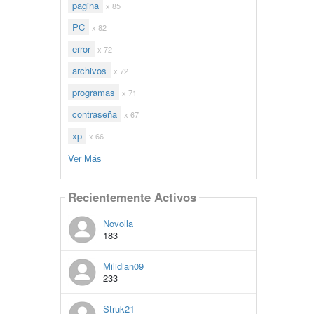
pagina
x 85
PC
x 82
error
x 72
archivos
x 72
programas
x 71
contraseña
x 67
xp
x 66
Ver Más
Recientemente Activos
Novolla
183
Milidian09
233
Struk21