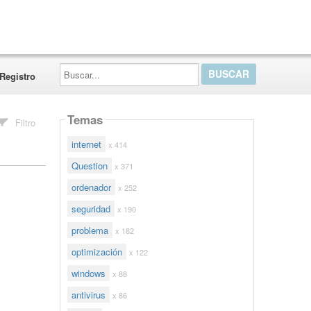
Buscar...
Registro
Temas
Filtro
internet
x 414
Question
x 371
ordenador
x 252
seguridad
x 190
problema
x 182
optimización
x 122
windows
x 88
antivirus
x 86