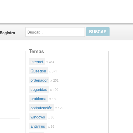
Buscar...
Registro
Temas
internet
x 414
Question
x 371
ordenador
x 252
seguridad
x 190
problema
x 182
optimización
x 122
windows
x 88
antivirus
x 86