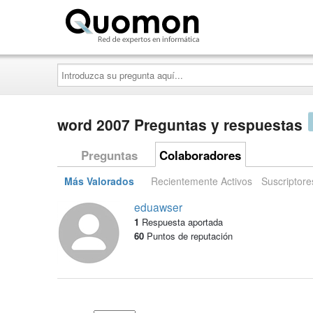
Quomon.es
Introduzca
su
pregunta
aquí...
word 2007 Preguntas y respuestas
Preguntas
Colaboradores
Más Valorados
Recientemente Activos
Suscriptore
eduawser
1
Respuesta aportada
60
Puntos de reputación