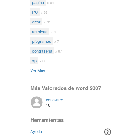
pagina
x 85
PC
x 82
error
x 72
archivos
x 72
programas
x 71
contraseña
x 67
xp
x 66
Ver Más
Más Valorados de word 2007
eduawser
10
Herramientas
Ayuda