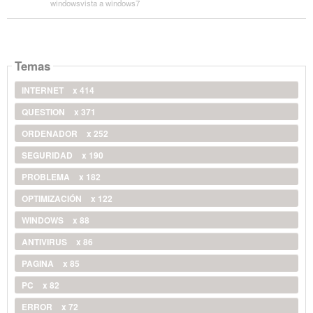
windowsvista a windows7
Temas
INTERNET
x 414
QUESTION
x 371
ORDENADOR
x 252
SEGURIDAD
x 190
PROBLEMA
x 182
OPTIMIZACIÓN
x 122
WINDOWS
x 88
ANTIVIRUS
x 86
PAGINA
x 85
PC
x 82
ERROR
x 72