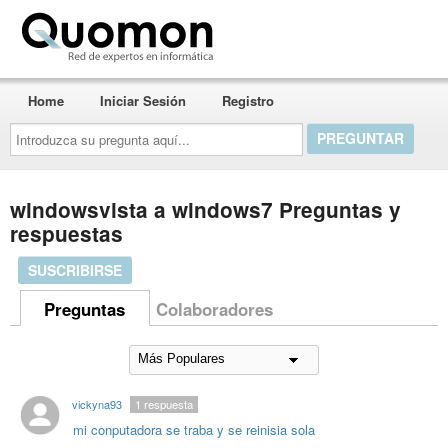
Quomon.es
Home
Iniciar Sesión
Registro
Introduzca
su
pregunta
aquí...
windowsvista a windows7 Preguntas y
respuestas
SUSCRIBIRSE
Preguntas
Colaboradores
vickyna93
1
respuesta
mi conputadora se traba y se reinisia sola