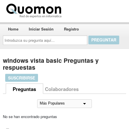
Quomon.es
Home
Iniciar Sesión
Registro
Introduzca
su
pregunta
aquí...
windows vista basic Preguntas y
respuestas
SUSCRIBIRSE
Preguntas
Colaboradores
No se han encontrado preguntas