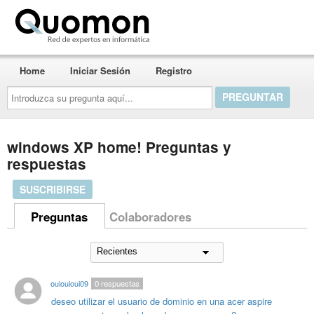
Quomon.es
Home
Iniciar Sesión
Registro
Introduzca
su
pregunta
aquí...
windows XP home! Preguntas y
respuestas
SUSCRIBIRSE
Preguntas
Colaboradores
ouiouioui09
0
respuestas
deseo utilizar el usuario de dominio en una acer aspire