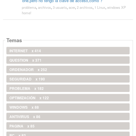
one,pero no tengo la clave de acceso,como ?
problema
,
archivos
,
3 usuario
,
acer
,
2 archivos
,
1 Linux
,
windows XP
home!
Temas
INTERNET
x 414
QUESTION
x 371
ORDENADOR
x 252
SEGURIDAD
x 190
PROBLEMA
x 182
OPTIMIZACIÓN
x 122
WINDOWS
x 88
ANTIVIRUS
x 86
PAGINA
x 85
PC
x 82