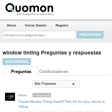
Quomon.es
Home
Iniciar Sesión
Registro
Introduzca
su
pregunta
aquí...
window tinting Preguntas y respuestas
SUSCRIBIRSE
Preguntas
Colaboradores
tintbros
0
respuestas
Trusted Window Tinting Seacliff Park SA for Cars, Homes &
Offices
window tinting
,
car tinting
,
tiniting a car in Seacliff Par
,
South Australia