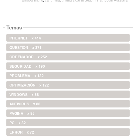
Temas
INTERNET
x 414
QUESTION
x 371
ORDENADOR
x 252
SEGURIDAD
x 190
PROBLEMA
x 182
OPTIMIZACIÓN
x 122
WINDOWS
x 88
ANTIVIRUS
x 86
PAGINA
x 85
PC
x 82
ERROR
x 72