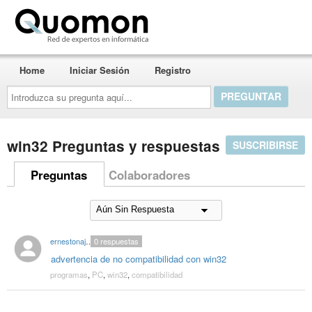
Quomon.es
Home
Iniciar Sesión
Registro
Introduzca
su
pregunta
aquí...
win32 Preguntas y respuestas
SUSCRIBIRSE
Preguntas
Colaboradores
ernestonajera75
0
respuestas
advertencia de no compatibilidad con win32
programas
,
PC
,
win32
,
compatibilidad