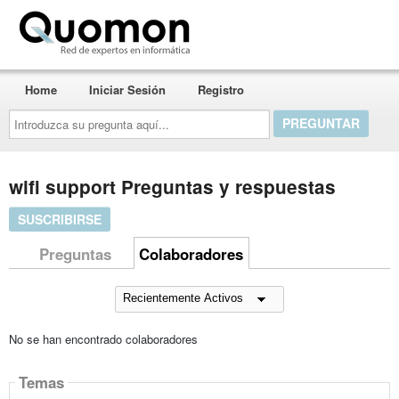
Quomon.es
Home
Iniciar Sesión
Registro
Introduzca
su
pregunta
aquí...
wifi support Preguntas y respuestas
SUSCRIBIRSE
Preguntas
Colaboradores
No se han encontrado colaboradores
Temas