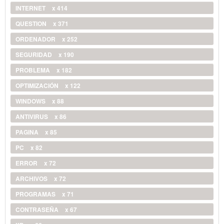
INTERNET
x 414
QUESTION
x 371
ORDENADOR
x 252
SEGURIDAD
x 190
PROBLEMA
x 182
OPTIMIZACIÓN
x 122
WINDOWS
x 88
ANTIVIRUS
x 86
PAGINA
x 85
PC
x 82
ERROR
x 72
ARCHIVOS
x 72
PROGRAMAS
x 71
CONTRASEÑA
x 67