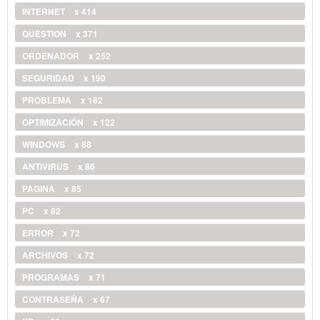
INTERNET
x 414
QUESTION
x 371
ORDENADOR
x 252
SEGURIDAD
x 190
PROBLEMA
x 182
OPTIMIZACIÓN
x 122
WINDOWS
x 88
ANTIVIRUS
x 86
PAGINA
x 85
PC
x 82
ERROR
x 72
ARCHIVOS
x 72
PROGRAMAS
x 71
CONTRASEÑA
x 67