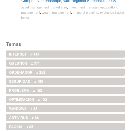
Competitive Landscape, with Regional Forecast to 2035
asset management market size
,
investment management
,
portfolio
management
,
wealth management
,
financial planning
,
exchange traded
funds
Temas
INTERNET
x 414
QUESTION
x 371
ORDENADOR
x 252
SEGURIDAD
x 190
PROBLEMA
x 182
OPTIMIZACIÓN
x 122
WINDOWS
x 88
ANTIVIRUS
x 86
PAGINA
x 85