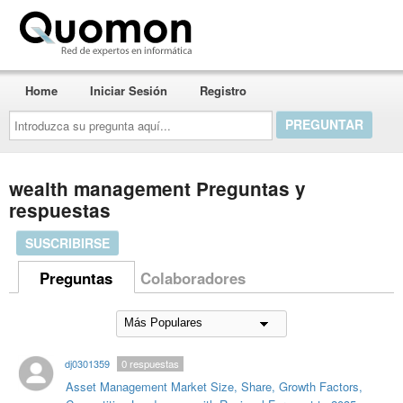
Quomon.es
Home
Iniciar Sesión
Registro
Introduzca
su
pregunta
aquí...
wealth management Preguntas y
respuestas
SUSCRIBIRSE
Preguntas
Colaboradores
dj0301359
0
respuestas
Asset Management Market Size, Share, Growth Factors,