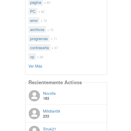
pagina
x 85
PC
x 82
error
x 72
archivos
x 72
programas
x 71
contraseña
x 67
xp
x 66
Ver Más
Recientemente Activos
Novolla
183
Milidian09
233
Struk21