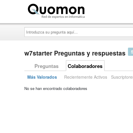
Quomon.es
Introduzca
su
pregunta
aquí...
w7starter Preguntas y respuestas
Preguntas
Colaboradores
Más Valorados
Recientemente Activos
Suscriptore
No se han encontrado colaboradores