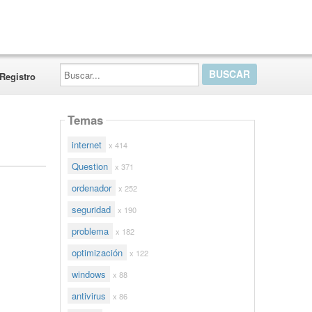
Buscar...
Registro
Temas
internet
x 414
Question
x 371
ordenador
x 252
seguridad
x 190
problema
x 182
optimización
x 122
windows
x 88
antivirus
x 86