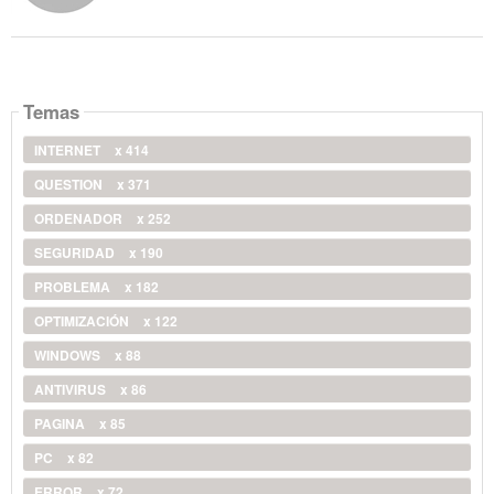
Temas
INTERNET
x 414
QUESTION
x 371
ORDENADOR
x 252
SEGURIDAD
x 190
PROBLEMA
x 182
OPTIMIZACIÓN
x 122
WINDOWS
x 88
ANTIVIRUS
x 86
PAGINA
x 85
PC
x 82
ERROR
x 72