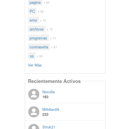
pagina
x 85
PC
x 82
error
x 72
archivos
x 72
programas
x 71
contraseña
x 67
xp
x 66
Ver Más
Recientemente Activos
Novolla
183
Milidian09
233
Struk21