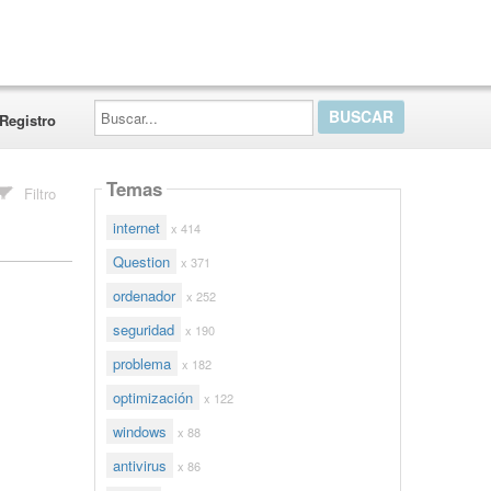
Buscar...
Registro
Temas
Filtro
internet
x 414
Question
x 371
ordenador
x 252
seguridad
x 190
problema
x 182
optimización
x 122
windows
x 88
antivirus
x 86