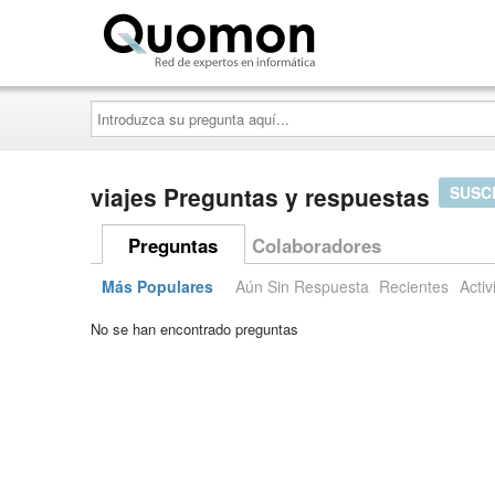
Quomon.es
Introduzca
su
pregunta
aquí...
viajes Preguntas y respuestas
SUSC
Preguntas
Colaboradores
Más Populares
Aún Sin Respuesta
Recientes
Activ
No se han encontrado preguntas