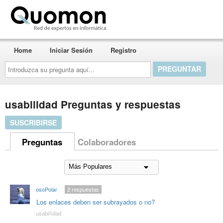
Quomon.es
Home
Iniciar Sesión
Registro
Introduzca
su
pregunta
aquí...
usabilidad Preguntas y respuestas
SUSCRIBIRSE
Preguntas
Colaboradores
osoPolar
2
respuestas
Los enlaces deben ser subrayados o no?
usabilidad