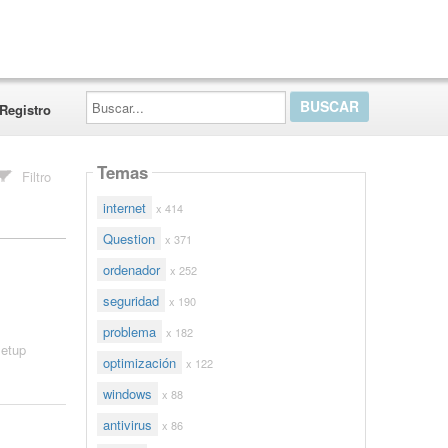
Buscar...
Registro
Temas
Filtro
internet
x 414
Question
x 371
ordenador
x 252
seguridad
x 190
problema
x 182
setup
optimización
x 122
windows
x 88
antivirus
x 86