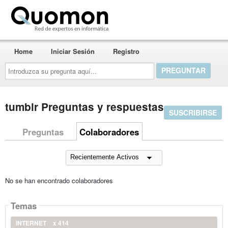
Quomon.es
Home
Iniciar Sesión
Registro
Introduzca
su
pregunta
aquí...
tumblr Preguntas y respuestas
SUSCRIBIRSE
Preguntas
Colaboradores
No se han encontrado colaboradores
Temas
INTERNET
x 414