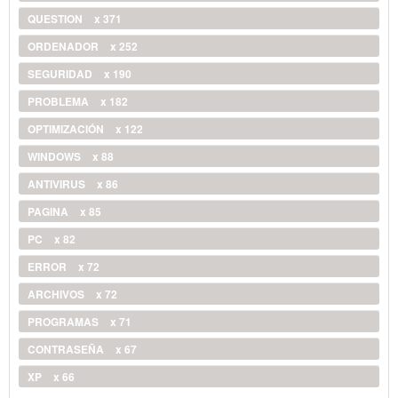
QUESTION
x 371
ORDENADOR
x 252
SEGURIDAD
x 190
PROBLEMA
x 182
OPTIMIZACIÓN
x 122
WINDOWS
x 88
ANTIVIRUS
x 86
PAGINA
x 85
PC
x 82
ERROR
x 72
ARCHIVOS
x 72
PROGRAMAS
x 71
CONTRASEÑA
x 67
XP
x 66