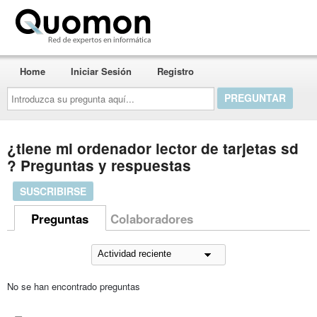
Quomon.es
Home
Iniciar Sesión
Registro
Introduzca
su
pregunta
aquí...
¿tiene mi ordenador lector de tarjetas sd
? Preguntas y respuestas
SUSCRIBIRSE
Preguntas
Colaboradores
No se han encontrado preguntas