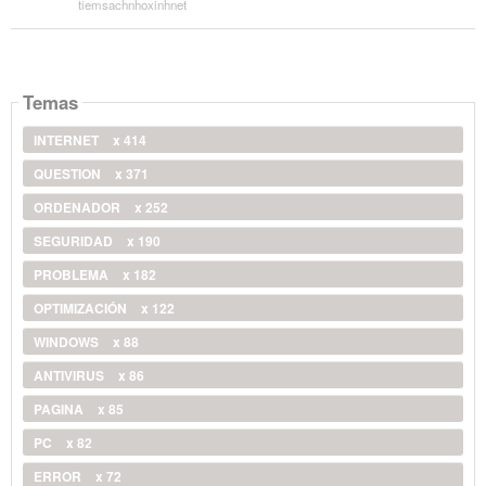
tiemsachnhoxinhnet
Temas
INTERNET
x 414
QUESTION
x 371
ORDENADOR
x 252
SEGURIDAD
x 190
PROBLEMA
x 182
OPTIMIZACIÓN
x 122
WINDOWS
x 88
ANTIVIRUS
x 86
PAGINA
x 85
PC
x 82
ERROR
x 72