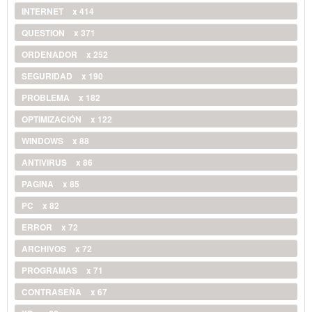
INTERNET
x 414
QUESTION
x 371
ORDENADOR
x 252
SEGURIDAD
x 190
PROBLEMA
x 182
OPTIMIZACIÓN
x 122
WINDOWS
x 88
ANTIVIRUS
x 86
PAGINA
x 85
PC
x 82
ERROR
x 72
ARCHIVOS
x 72
PROGRAMAS
x 71
CONTRASEÑA
x 67