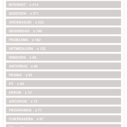
INTERNET
x 414
QUESTION
x 371
ORDENADOR
x 252
SEGURIDAD
x 190
PROBLEMA
x 182
OPTIMIZACIÓN
x 122
WINDOWS
x 88
ANTIVIRUS
x 86
PAGINA
x 85
PC
x 82
ERROR
x 72
ARCHIVOS
x 72
PROGRAMAS
x 71
CONTRASEÑA
x 67