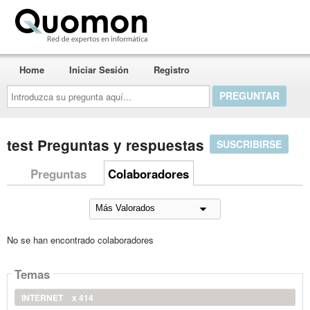
Quomon.es
Home
Iniciar Sesión
Registro
Introduzca
su
pregunta
aquí...
test Preguntas y respuestas
SUSCRIBIRSE
Preguntas
Colaboradores
No se han encontrado colaboradores
Temas
INTERNET
x 414