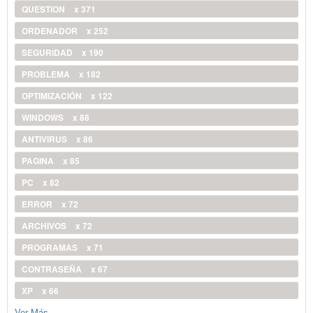
QUESTION
x 371
ORDENADOR
x 252
SEGURIDAD
x 190
PROBLEMA
x 182
OPTIMIZACIÓN
x 122
WINDOWS
x 88
ANTIVIRUS
x 86
PAGINA
x 85
PC
x 82
ERROR
x 72
ARCHIVOS
x 72
PROGRAMAS
x 71
CONTRASEÑA
x 67
XP
x 66
Ver Más