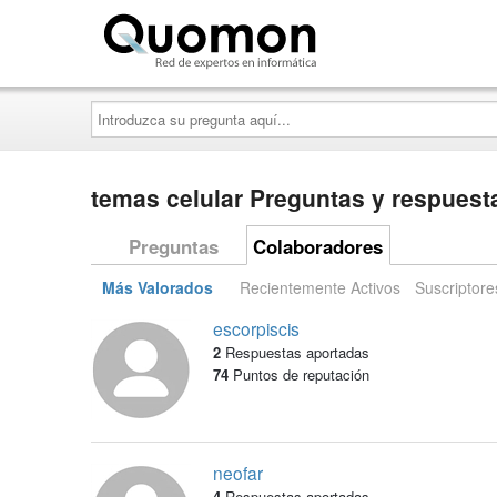
Quomon.es
Introduzca
su
pregunta
aquí...
temas celular Preguntas y respuest
Preguntas
Colaboradores
Más Valorados
Recientemente Activos
Suscriptore
escorpiscis
2
Respuestas aportadas
74
Puntos de reputación
neofar
4
Respuestas aportadas