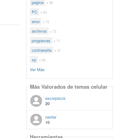
pagina
x 85
PC
x 82
error
x 72
archivos
x 72
programas
x 71
contraseña
x 67
xp
x 66
Ver Más
Más Valorados de temas celular
escorpiscis
20
neofar
10
Herramientas