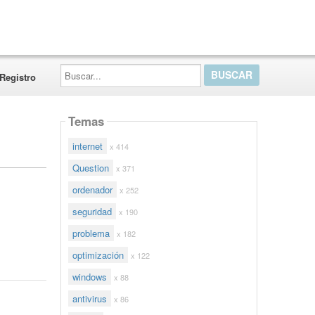
Buscar...
Registro
Temas
internet
x 414
Question
x 371
ordenador
x 252
seguridad
x 190
problema
x 182
optimización
x 122
windows
x 88
antivirus
x 86