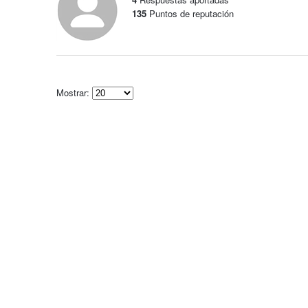
135
Puntos de reputación
Mostrar:
Select
how
many
pieces
of
content
to
show