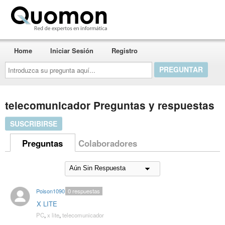
Quomon.es
Home
Iniciar Sesión
Registro
Introduzca
su
pregunta
aquí...
telecomunicador Preguntas y respuestas
SUSCRIBIRSE
Preguntas
Colaboradores
Poison1090
0
respuestas
X LITE
PC
,
x lite
,
telecomunicador