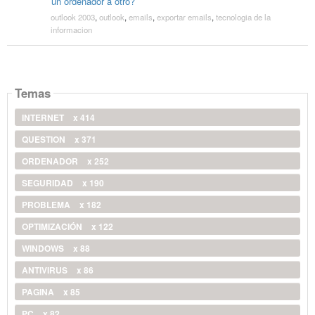
un ordenador a otro?
outlook 2003
,
outlook
,
emails
,
exportar emails
,
tecnologia de la
informacion
Temas
INTERNET
x 414
QUESTION
x 371
ORDENADOR
x 252
SEGURIDAD
x 190
PROBLEMA
x 182
OPTIMIZACIÓN
x 122
WINDOWS
x 88
ANTIVIRUS
x 86
PAGINA
x 85
PC
x 82